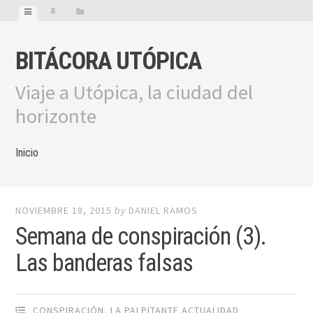
BITÁCORA UTÓPICA
Viaje a Utópica, la ciudad del
horizonte
Inicio
NOVIEMBRE 18, 2015
by
DANIEL RAMOS
Semana de conspiración (3).
Las banderas falsas
CONSPIRACIÓN
,
LA PALPITANTE ACTUALIDAD