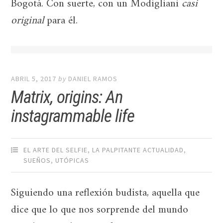
Bogotá. Con suerte, con un Modigliani
casi
original
para él.
ABRIL 5, 2017
by
DANIEL RAMOS
Matrix, origins: An
instagrammable life
EL ARTE DEL SELFIE
,
LA PALPITANTE ACTUALIDAD
,
SUEÑOS
,
UTÓPICAS
Siguiendo una reflexión budista, aquella que
dice que lo que nos sorprende del mundo