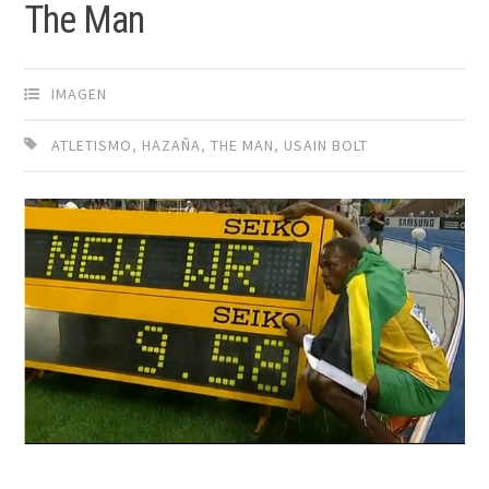
The Man
IMAGEN
ATLETISMO
,
HAZAÑA
,
THE MAN
,
USAIN BOLT