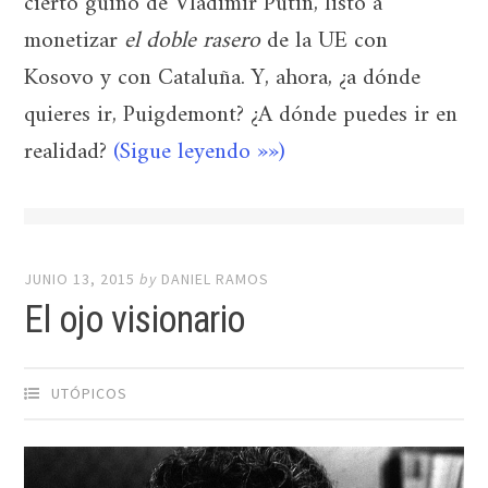
cierto guiño de Vladimir Putin, listo a
monetizar
el doble rasero
de la UE con
Kosovo y con Cataluña. Y, ahora, ¿a dónde
quieres ir, Puigdemont? ¿A dónde puedes ir en
realidad?
(Sigue leyendo »»)
JUNIO 13, 2015
by
DANIEL RAMOS
El ojo visionario
UTÓPICOS