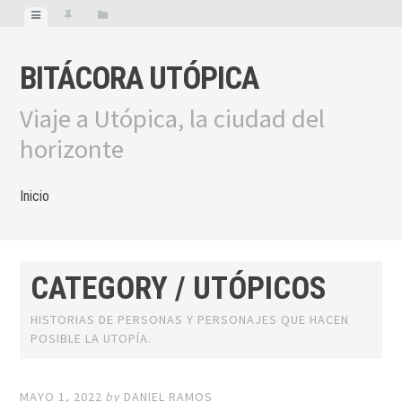
BITÁCORA UTÓPICA
Viaje a Utópica, la ciudad del
horizonte
Inicio
CATEGORY / UTÓPICOS
HISTORIAS DE PERSONAS Y PERSONAJES QUE HACEN
POSIBLE LA UTOPÍA.
MAYO 1, 2022
by
DANIEL RAMOS