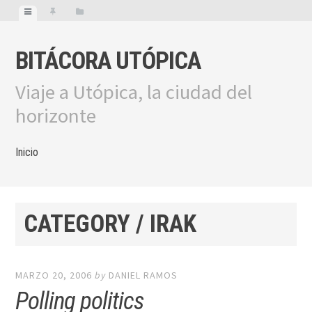
BITÁCORA UTÓPICA
Viaje a Utópica, la ciudad del
horizonte
Inicio
CATEGORY / IRAK
MARZO 20, 2006
by
DANIEL RAMOS
Polling politics