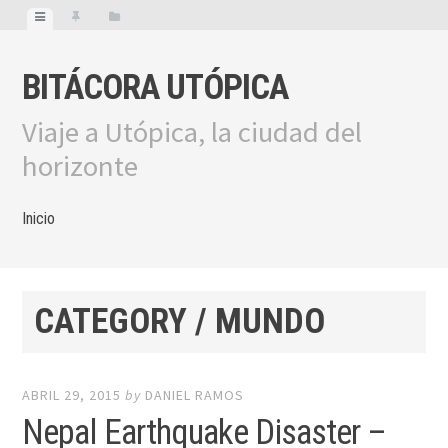
BITÁCORA UTÓPICA
Viaje a Utópica, la ciudad del
horizonte
Inicio
CATEGORY / MUNDO
ABRIL 29, 2015
by
DANIEL RAMOS
Nepal Earthquake Disaster –