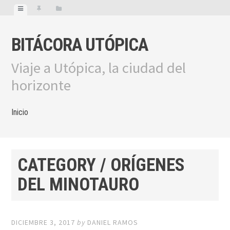
BITÁCORA UTÓPICA
Viaje a Utópica, la ciudad del
horizonte
Inicio
CATEGORY / ORÍGENES
DEL MINOTAURO
DICIEMBRE 3, 2017
by
DANIEL RAMOS