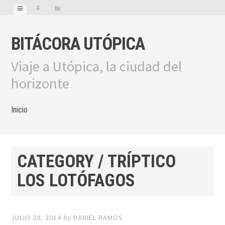
BITÁCORA UTÓPICA
Viaje a Utópica, la ciudad del
horizonte
Inicio
CATEGORY / TRÍPTICO
LOS LOTÓFAGOS
JULIO 29, 2014
by
DANIEL RAMOS