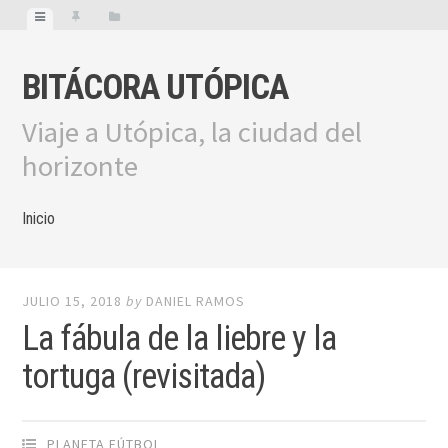
BITÁCORA UTÓPICA
Viaje a Utópica, la ciudad del
horizonte
Inicio
JULIO 15, 2018
by
DANIEL RAMOS
La fábula de la liebre y la
tortuga (revisitada)
PLANETA FÚTBOL