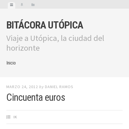
BITÁCORA UTÓPICA
Viaje a Utópica, la ciudad del
horizonte
Inicio
MARZO 24, 2012
by
DANIEL RAMOS
Cincuenta euros
IK