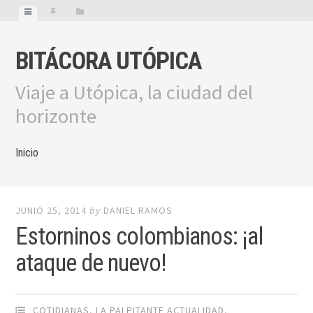
BITÁCORA UTÓPICA
Viaje a Utópica, la ciudad del
horizonte
Inicio
JUNIO 25, 2014
by
DANIEL RAMOS
Estorninos colombianos: ¡al
ataque de nuevo!
COTIDIANAS
,
LA PALPITANTE ACTUALIDAD
,