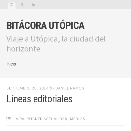
BITÁCORA UTÓPICA
Viaje a Utópica, la ciudad del
horizonte
Inicio
SEPTIEMBRE 26, 2014
by
DANIEL RAMOS
Líneas editoriales
LA PALPITANTE ACTUALIDAD
,
MEDIOS