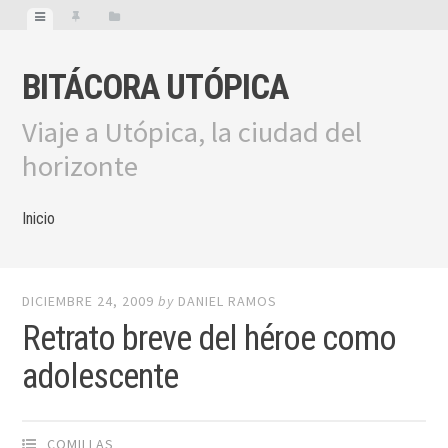
BITÁCORA UTÓPICA
Viaje a Utópica, la ciudad del
horizonte
Inicio
DICIEMBRE 24, 2009
by
DANIEL RAMOS
Retrato breve del héroe como
adolescente
COMILLAS