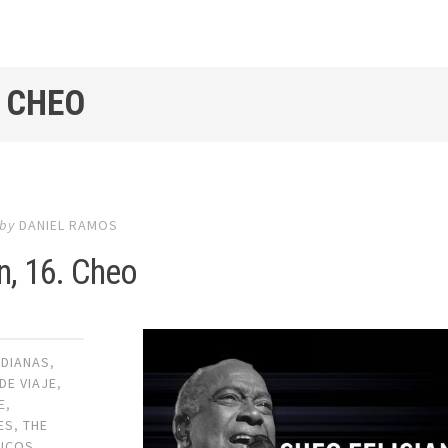
/ CHEO
by
DANIEL RAMOS
, 16. Cheo
IDIANAS
,
DE VIAJE
,
E
,
ES
,
THE
ICOS