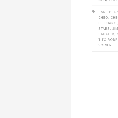
CARLOS G
CHEO
,
CH
FELICIANO
STARS
,
JI
SABATER
,
TITO RODR
VOLVER