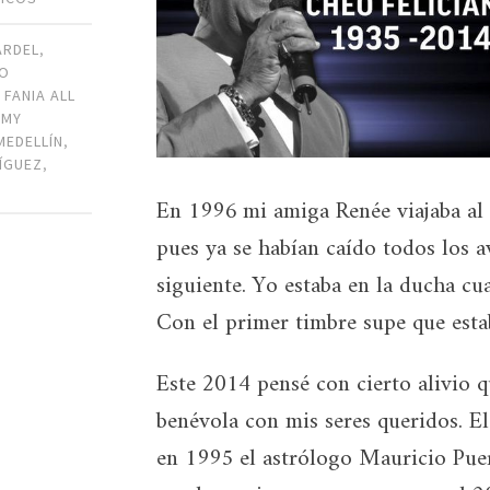
ARDEL
,
EO
,
FANIA ALL
MMY
MEDELLÍN
,
ÍGUEZ
,
En 1996 mi amiga Renée viajaba al D
pues ya se habían caído todos los av
siguiente. Yo estaba en la ducha cu
Con el primer timbre supe que esta
Este 2014 pensé con cierto alivio q
benévola con mis seres queridos. El
en 1995 el astrólogo Mauricio Puer