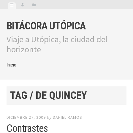
BITÁCORA UTÓPICA
Viaje a Utópica, la ciudad del
horizonte
Inicio
TAG / DE QUINCEY
DICIEMBRE 27, 2009
by
DANIEL RAMOS
Contrastes