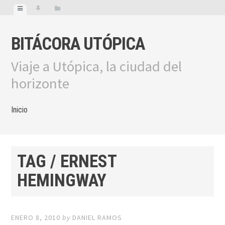
BITÁCORA UTÓPICA
Viaje a Utópica, la ciudad del
horizonte
Inicio
TAG / ERNEST
HEMINGWAY
ENERO 8, 2010
by
DANIEL RAMOS