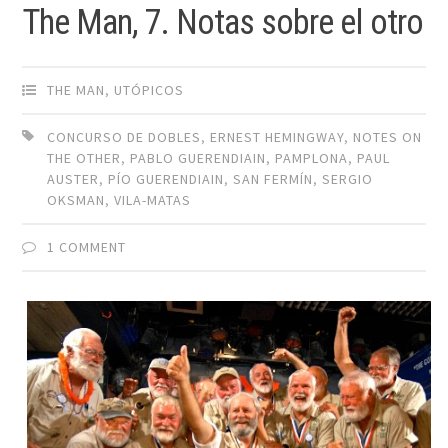
The Man, 7. Notas sobre el otro
THE MAN
,
UTÓPICOS
CONCURSO DE DOBLES
,
ERNEST HEMINGWAY
,
NOTES ON
THE OTHER
,
PABLO GUERENDIAIN
,
PAMPLONA
,
PAUL
AUSTER
,
PÍO GUERENDIAIN
,
SAN FERMÍN
,
SERGIO
OKSMAN
,
VILA-MATAS
1 COMMENT