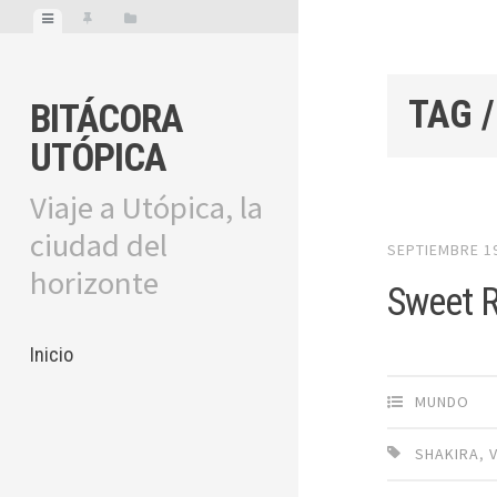
TAG 
BITÁCORA
UTÓPICA
Viaje a Utópica, la
ciudad del
SEPTIEMBRE 19
horizonte
Sweet R
Inicio
MUNDO
SHAKIRA
,