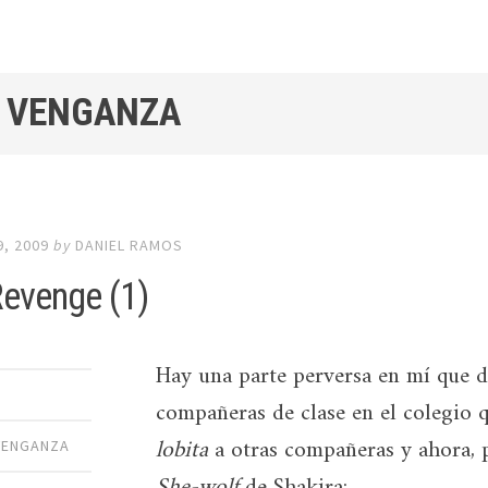
/ VENGANZA
, 2009
by
DANIEL RAMOS
evenge (1)
Hay una parte perversa en mí que di
compañeras de clase en el colegio 
lobita
a otras compañeras y ahora, 
VENGANZA
She-wolf
de Shakira: