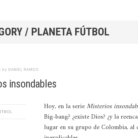
GORY / PLANETA FÚTBOL
8
by
DANIEL RAMOS
os insondables
Hoy, en la serie
Misterios insondab
ÚTBOL
Big-bang? ¿existe Dios? ¿y la reenc
lugar en su grupo de Colombia, al q
inexplicables.