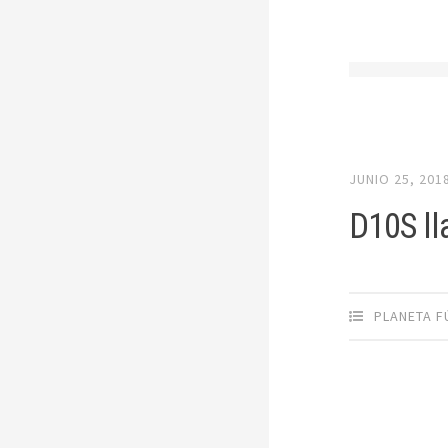
JUNIO 25, 201
D10S ll
PLANETA F