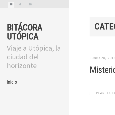
CATE
BITÁCORA
UTÓPICA
Viaje a Utópica, la
ciudad del
JUNIO 28, 201
horizonte
Misteri
Inicio
PLANETA F