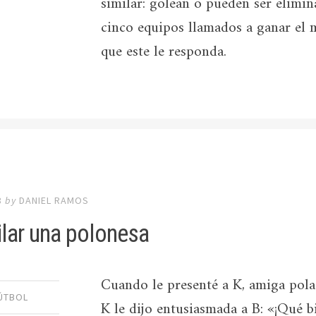
similar: golean o pueden ser elimin
cinco equipos llamados a ganar el 
que este le responda.
8
by
DANIEL RAMOS
ilar una polonesa
Cuando le presenté a K, amiga polac
ÚTBOL
K le dijo entusiasmada a B: «¡Qué b