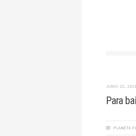
JUNIO 25, 201
Para ba
PLANETA F