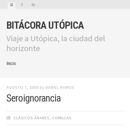
BITÁCORA UTÓPICA
Viaje a Utópica, la ciudad del
horizonte
Inicio
AGOSTO 7, 2009
by
DANIEL RAMOS
Seroignorancia
CLÁSICOS ÁRABES
,
COMILLAS