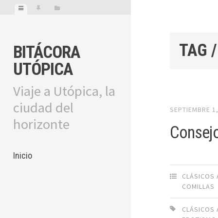
TAG 
BITÁCORA
UTÓPICA
Viaje a Utópica, la
ciudad del
SEPTIEMBRE 1,
horizonte
Consejo
Inicio
CLÁSICOS
COMILLAS
CLÁSICOS