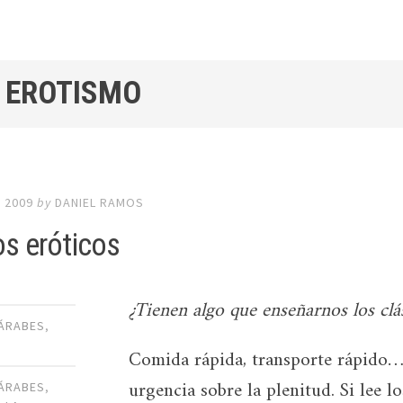
/ EROTISMO
 2009
by
DANIEL RAMOS
s eróticos
¿Tienen algo que enseñarnos los clá
 ÁRABES
,
Comida rápida, transporte rápido… 
urgencia sobre la plenitud. Si lee l
 ÁRABES
,