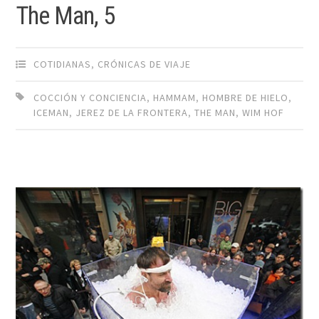
The Man, 5
COTIDIANAS
,
CRÓNICAS DE VIAJE
COCCIÓN Y CONCIENCIA
,
HAMMAM
,
HOMBRE DE HIELO
,
ICEMAN
,
JEREZ DE LA FRONTERA
,
THE MAN
,
WIM HOF