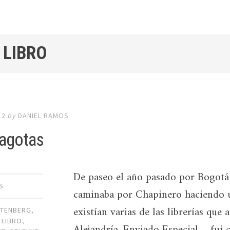
 LIBRO
12
by
DANIEL RAMOS
tagotas
De paseo el año pasado por Bogotá 
S
caminaba por Chapinero haciendo un
existían varias de las librerías que 
UTENBERG
,
,
LIBRO
,
Alejandría, Enviado Especial… fui 