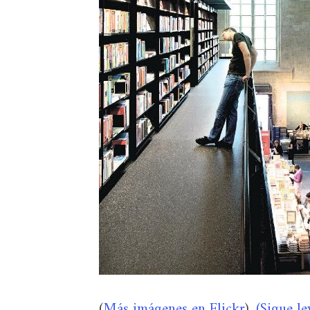
(
Más imágenes en Flickr
).
(Sigue l