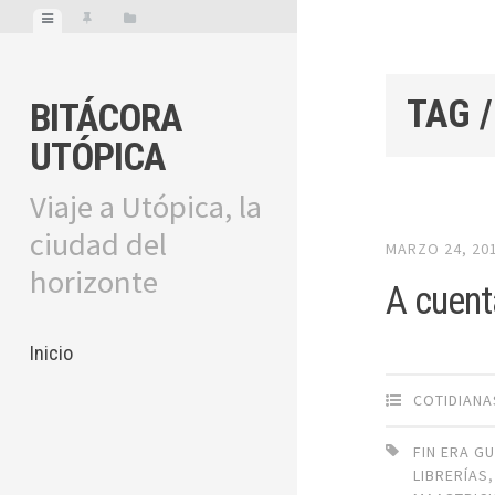
TAG /
BITÁCORA
UTÓPICA
Viaje a Utópica, la
ciudad del
MARZO 24, 20
horizonte
A cuen
Inicio
COTIDIANA
FIN ERA G
LIBRERÍAS