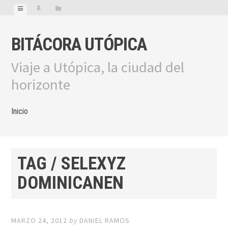
BITÁCORA UTÓPICA
Viaje a Utópica, la ciudad del
horizonte
Inicio
TAG / SELEXYZ
DOMINICANEN
MARZO 24, 2012
by
DANIEL RAMOS