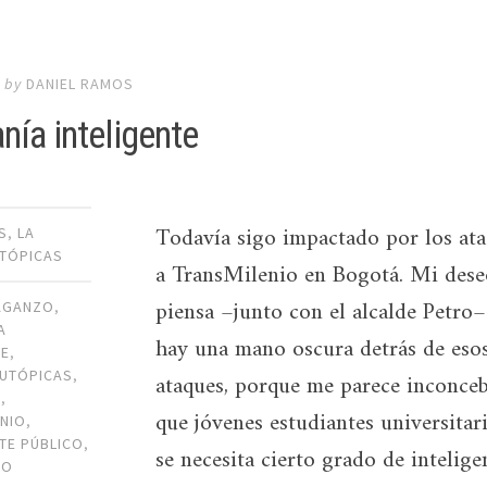
2
by
DANIEL RAMOS
nía inteligente
Todavía sigo impactado por los at
S
,
LA
TÓPICAS
a TransMilenio en Bogotá. Mi dese
piensa –junto con el alcalde Petro
AGANZO
,
A
hay una mano oscura detrás de eso
TE
,
 UTÓPICAS
,
ataques, porque me parece inconceb
A
,
que jóvenes estudiantes universitari
NIO
,
TE PÚBLICO
,
se necesita cierto grado de intelige
MO