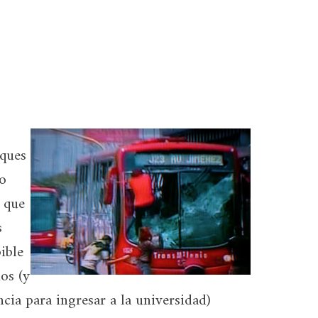
aques
o
– que
s
ible
os (y
ncia para ingresar a la universidad)