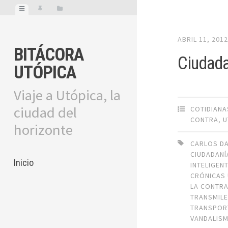
ABRIL 11, 201
BITÁCORA
Ciudada
UTÓPICA
Viaje a Utópica, la
ciudad del
COTIDIANA
CONTRA
,
U
horizonte
CARLOS D
CIUDADANÍ
Inicio
INTELIGEN
CRÓNICAS
LA CONTR
TRANSMILE
TRANSPOR
VANDALIS