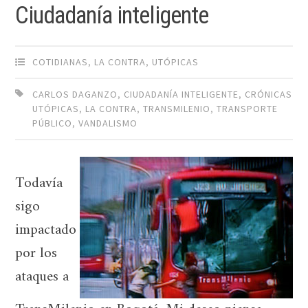
Ciudadanía inteligente
COTIDIANAS
,
LA CONTRA
,
UTÓPICAS
CARLOS DAGANZO
,
CIUDADANÍA INTELIGENTE
,
CRÓNICAS
UTÓPICAS
,
LA CONTRA
,
TRANSMILENIO
,
TRANSPORTE
PÚBLICO
,
VANDALISMO
Todavía
sigo
impactado
por los
ataques a