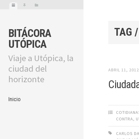
TAG 
BITÁCORA
UTÓPICA
Viaje a Utópica, la
ciudad del
ABRIL 11, 201
horizonte
Ciudada
Inicio
COTIDIANA
CONTRA
,
U
CARLOS D