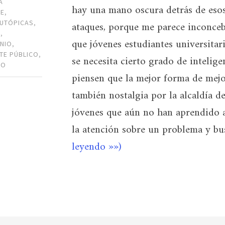
A
hay una mano oscura detrás de eso
TE
,
 UTÓPICAS
,
ataques, porque me parece inconceb
A
,
que jóvenes estudiantes universitari
NIO
,
TE PÚBLICO
,
se necesita cierto grado de intelige
MO
piensen que la mejor forma de mejo
también nostalgia por la alcaldía 
jóvenes que aún no han aprendido a
la atención sobre un problema y b
leyendo »»)