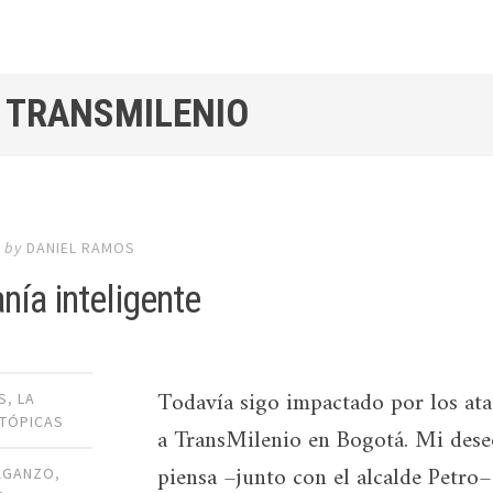
/ TRANSMILENIO
2
by
DANIEL RAMOS
nía inteligente
Todavía sigo impactado por los at
S
,
LA
TÓPICAS
a TransMilenio en Bogotá. Mi dese
piensa –junto con el alcalde Petro
AGANZO
,