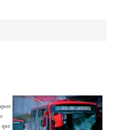
aques
o
– que